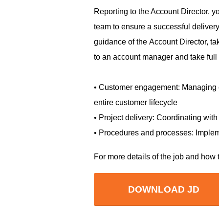
Reporting to the Account Director, yo
team to ensure a successful delivery 
guidance of the
Account Director, tak
to an account manager and take full r
• Customer engagement: Managing cli
entire customer lifecycle
• Project delivery: Coordinating wit
• Procedures and processes: Impleme
For more details of the job and h
DOWNLOAD JD